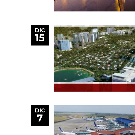
DIC
15
DIC
7