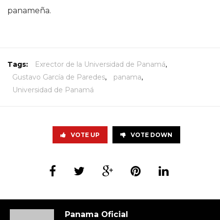
panameña.
Tags:
Exrector de la Universidad de Panamá
,
Gustavo García de Paredes
,
panama
,
Universidad de Panamá
VOTE UP
VOTE DOWN
Panama Oficial